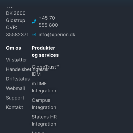
115
DK-2600
+45 70
Glostrup
555 800
CVR:
35582371
info@xperion.dk
Om os
Produkter
og services
Vi støtter
GlobeTrust™
Handelsbetingelser
IDM
Driftstatus
mTIME
Webmail
Integration
Support
Campus
Kontakt
Integration
Statens HR
Integration