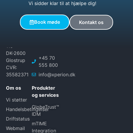
Vi sidder klar til at hjælpe dig!
© 2026 XPERION. Alle
Book møde
Kontakt os
rettigheder forbeholdes.
XPERION
Byparkvej
115
DK-2600
+45 70
Glostrup
555 800
CVR:
35582371
info@xperion.dk
Om os
Produkter
og services
Vi støtter
GlobeTrust™
Handelsbetingelser
IDM
Driftstatus
mTIME
Webmail
Integration