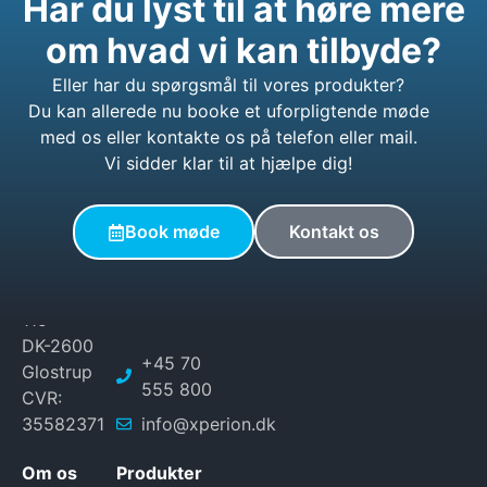
Har du lyst til at høre mere
om hvad vi kan tilbyde?
Eller har du spørgsmål til vores produkter?
Du kan allerede nu booke et uforpligtende møde
med os eller kontakte os på telefon eller mail.
Vi sidder klar til at hjælpe dig!
© 2026 XPERION. Alle
Book møde
Kontakt os
rettigheder forbeholdes.
XPERION
Byparkvej
115
DK-2600
+45 70
Glostrup
555 800
CVR:
35582371
info@xperion.dk
Om os
Produkter