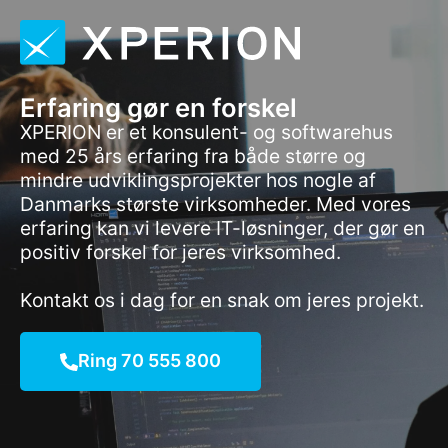
Erfaring gør en forskel
XPERION er et konsulent- og softwarehus
med 25 års erfaring fra både større og
mindre udviklingsprojekter hos nogle af
Danmarks største virksomheder. Med vores
erfaring kan vi levere IT-løsninger, der gør en
positiv forskel for jeres virksomhed.
Kontakt os i dag for en snak om jeres projekt.
Ring 70 555 800